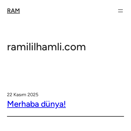
İçeriğe
RAM
geç
ramililhamli.com
22 Kasım 2025
Merhaba dünya!